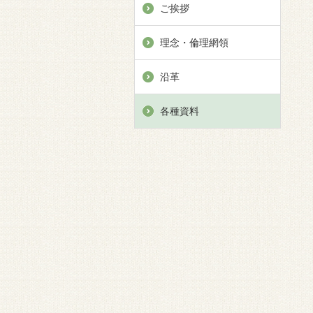
ご挨拶
理念・倫理網領
沿革
各種資料