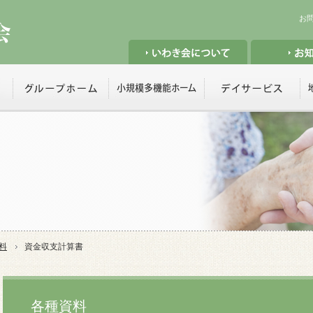
お
料
資金収支計算書
各種資料