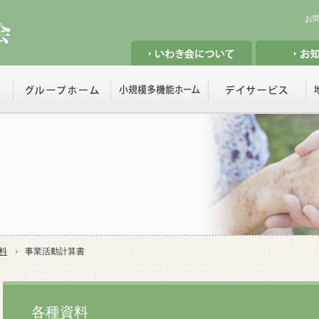
お
料
事業活動計算書
各種資料