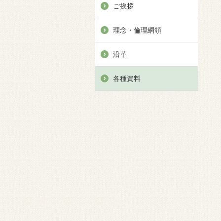
ご挨拶
理念・倫理網領
沿革
各種資料