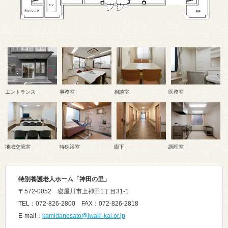
エントランス
事務室
相談室
医務室
地域交流室
特殊浴室
廊下
調理室
特別養護老人ホーム「神田の里」
〒572-0052 寝屋川市上神田1丁目31-1
TEL：072-826-2800 FAX：072-826-2818
E-mail：
kamidanosato@iwaki-kai.or.jp