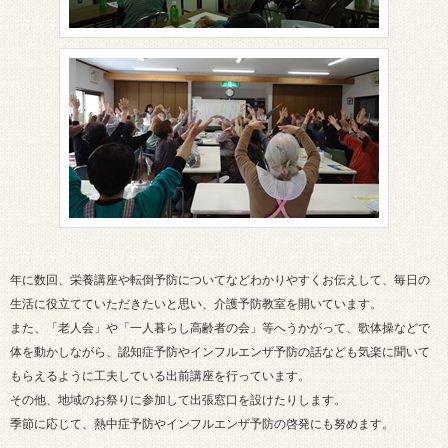
年に数回、栄養講座や転倒予防についてなどわかりやすくお伝えして、毎日の
生活に役立てていただきたいと思い、介護予防教室を開いています。
また、「老人会」や「一人暮らし高齢者の会」等へうかがって、歌体操などで
体を動かしながら、認知症予防やインフルエンザ予防の話なども気楽に聞いて
もらえるように工夫している出前講座を行っています。
その他、地域のお祭りに参加して出張窓口を設けたりします。
季節に応じて、熱中症予防やインフルエンザ予防の啓発にも努めます。