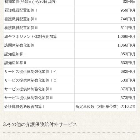
初期加算(登録日から30日以内）
32円/日
看護職員配置加算Ⅰ
959円/月
看護職員配置加算Ⅱ
746円/月
看護職員配置加算Ⅲ
511円/月
総合マネジメント体制強化加算
1,066円/月
訪問体制強化加算
1,066円/月
認知症加算Ⅰ
853円/月
認知症加算Ⅱ
533円/月
サービス提供体制強化加算Ⅰイ
682円/月
サービス提供体制強化加算Ⅰロ
533円/月
サービス提供体制強化加算Ⅱ
373円/月
サービス提供体制強化加算Ⅲ
373円/月
介護職員処遇改善加算Ⅰ
所定単位数（利用単位数）の10.2％
3.その他の介護保険給付外サービス