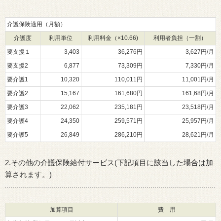
介護保険適用（月額）
介護度
利用単位
利用料金（×10.66)
利用者負担（一割）
要支援１
3,403
36,276円
3,627円/月
要支援2
6,877
73,309円
7,330円/月
要介護1
10,320
110,011円
11,001円/月
要介護2
15,167
161,680円
161,68円/月
要介護3
22,062
235,181円
23,518円/月
要介護4
24,350
259,571円
25,957円/月
要介護5
26,849
286,210円
28,621円/月
2.その他の介護保険給付サービス(下記項目に該当した場合は加
算されます。)
加算項目
費 用