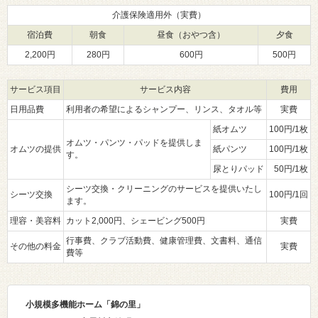
介護保険適用外（実費）
宿泊費
朝食
昼食（おやつ含）
夕食
2,200円
280円
600円
500円
サービス項目
サービス内容
費用
日用品費
利用者の希望によるシャンプー、リンス、タオル等
実費
紙オムツ
100円/1枚
オムツ・パンツ・パッドを提供しま
オムツの提供
紙パンツ
100円/1枚
す。
尿とりパッド
50円/1枚
シーツ交換・クリーニングのサービスを提供いたし
シーツ交換
100円/1回
ます。
理容・美容料
カット2,000円、シェービング500円
実費
行事費、クラブ活動費、健康管理費、文書料、通信
その他の料金
実費
費等
小規模多機能ホーム「錦の里
」