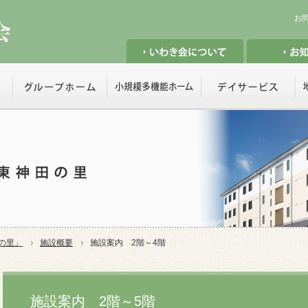
お
の里
」
施設概要
施設案内 2階～4階
施設案内 2階～5階